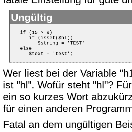
Ungültig
   if (15 > 9)

      if (isset($hl))

         $string = 'TEST'

   else

      $text = 'test';
Wer liest bei der Variable "h
ist "hl". Wofür steht "hl"? F
ein so kurzes Wort abzukürz
für einen anderen Programmie
Fatal an dem ungültigen Beis