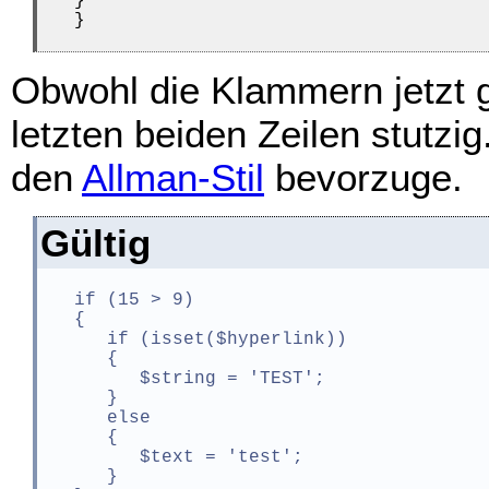
   }

   }
Obwohl die Klammern jetzt g
letzten beiden Zeilen stutzi
den
Allman-Stil
bevorzuge.
Gültig
   if (15 > 9)

   {

      if (isset($hyperlink))

      {

         $string = 'TEST';

      }

      else

      {

         $text = 'test';

      }
