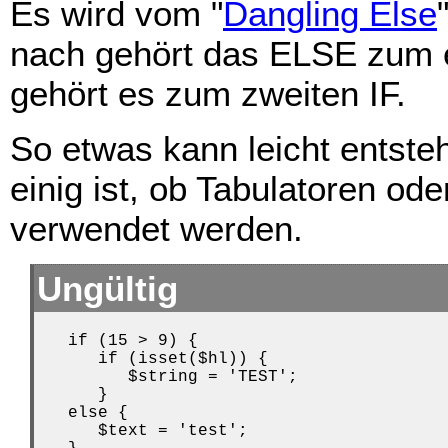
Es wird vom "
Dangling Else
nach gehört das ELSE zum er
gehört es zum zweiten IF.
So etwas kann leicht entste
einig ist, ob Tabulatoren o
verwendet werden.
Ungültig
   if (15 > 9) {

      if (isset($hl)) {

         $string = 'TEST';

      }

   else {

      $text = 'test';
