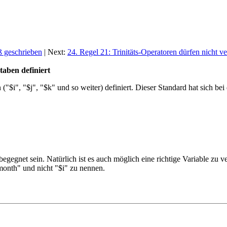
ß geschrieben
| Next:
24. Regel 21: Trinitäts-Operatoren dürfen nicht v
taben definiert
("$i", "$j", "$k" und so weiter) definiert. Dieser Standard hat sich b
egnet sein. Natürlich ist es auch möglich eine richtige Variable zu v
month" und nicht "$i" zu nennen.