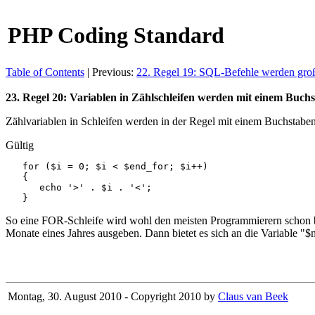
PHP Coding Standard
Table of Contents
| Previous:
22. Regel 19: SQL-Befehle werden gro
23. Regel 20: Variablen in Zählschleifen werden mit einem Buchs
Zählvariablen in Schleifen werden in der Regel mit einem Buchstaben 
Gültig
   for ($i = 0; $i < $end_for; $i++)

   {

      echo '>' . $i . '<';

   }
So eine FOR-Schleife wird wohl den meisten Programmierern schon beg
Monate eines Jahres ausgeben. Dann bietet es sich an die Variable "$
Montag, 30. August 2010 - Copyright 2010 by
Claus van Beek