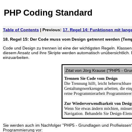
PHP Coding Standard
Table of Contents
| Previous:
17. Regel 14: Funktionen mit lang
18. Regel 15: Der Code muss vom Design getrennt werden (Temp
Code und Design zu trennen ist eine der wichtigsten Regeln. Klass
diesem Ansatz und ihre Skripte werden automatisch unübersichtlich. 
einzuarbeiten.
Zitat von Jörg Krause ("PHP5 - Gru
Trennen Sie Code vom Design
Die Trennung hilft, leicht beherrschbar
Gestaltungswerkzeugen arbeiten, die ein
reine Programmierarbeit Programmierer
Zur Wiederverwendbarkeit von Desi
Wenn Sie etwas ändern möchten, müssen 
Navigation. Behandeln Sie Design-Elem
Sie werden auch im Nachfolger "PHP5 - Grundlagen und Profiwissen" 
Programmierung vor: