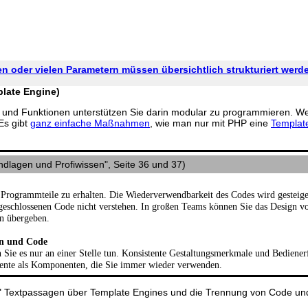
en oder vielen Parametern müssen übersichtlich strukturiert werd
late Engine)
en und Funktionen unterstützen Sie darin modular zu programmieren. 
Es gibt
ganz einfache Maßnahmen
, wie man nur mit PHP eine
Templat
ndlagen und Profiwissen", Seite 36 und 37)
e Programmteile zu erhalten. Die Wiederverwendbarkeit des Codes wird gesteige
geschlossenen Code nicht verstehen. In großen Teams können Sie das Design vo
n übergeben.
gn und Code
Sie es nur an einer Stelle tun. Konsistente Gestaltungsmerkmale und Bediener
ente als Komponenten, die Sie immer wieder verwenden.
Textpassagen über Template Engines und die Trennung von Code und De