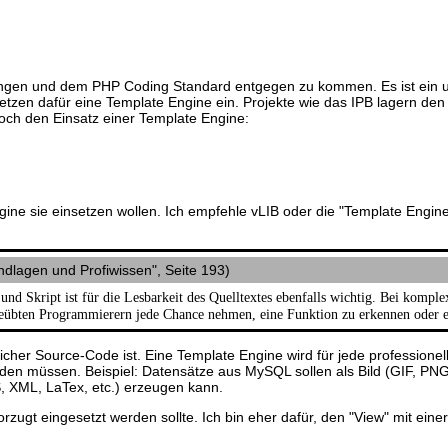
 Dingen und dem PHP Coding Standard entgegen zu kommen. Es ist ein u
etzen dafür eine Template Engine ein. Projekte wie das IPB lagern d
ch den Einsatz einer Template Engine:
ine sie einsetzen wollen. Ich empfehle vLIB oder die "Template Engine
ndlagen und Profiwissen", Seite 193)
 Skript ist für die Lesbarkeit des Quelltextes ebenfalls wichtig. Bei komple
eübten Programmierern jede Chance nehmen, eine Funktion zu erkennen oder ei
licher Source-Code ist. Eine Template Engine wird für jede professione
en müssen. Beispiel: Datensätze aus MySQL sollen als Bild (GIF, PN
S, XML, LaTex, etc.) erzeugen kann.
rzugt eingesetzt werden sollte. Ich bin eher dafür, den "View" mit ein