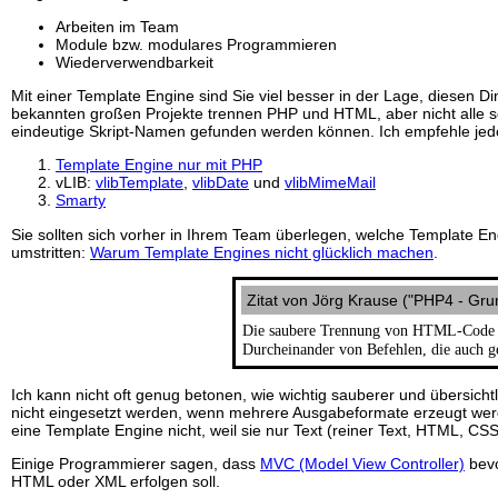
Arbeiten im Team
Module bzw. modulares Programmieren
Wiederverwendbarkeit
Mit einer Template Engine sind Sie viel besser in der Lage, diesen
bekannten großen Projekte trennen PHP und HTML, aber nicht alle s
eindeutige Skript-Namen gefunden werden können. Ich empfehle jedo
Template Engine nur mit PHP
vLIB:
vlibTemplate
,
vlibDate
und
vlibMimeMail
Smarty
Sie sollten sich vorher in Ihrem Team überlegen, welche Template Eng
umstritten:
Warum Template Engines nicht glücklich machen
.
Zitat von Jörg Krause ("PHP4 - Gru
Die saubere Trennung von HTML-Code und
Durcheinander von Befehlen, die auch g
Ich kann nicht oft genug betonen, wie wichtig sauberer und übersicht
nicht eingesetzt werden, wenn mehrere Ausgabeformate erzeugt werd
eine Template Engine nicht, weil sie nur Text (reiner Text, HTML, CS
Einige Programmierer sagen, dass
MVC (Model View Controller)
bevo
HTML oder XML erfolgen soll.