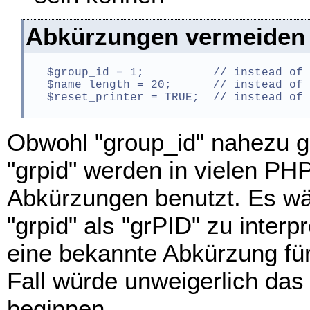
Abkürzungen vermeiden
   $group_id = 1;          // instead of 
   $name_length = 20;      // instead of 
   $reset_printer = TRUE;  // instead of 
Obwohl "group_id" nahezu ge
"grpid" werden in vielen PH
Abkürzungen benutzt. Es wär
"grpid" als "grPID" zu interp
eine bekannte Abkürzung für
Fall würde unweigerlich das
beginnen.