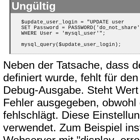
Ungültig
   $update_user_login = "UPDATE user

   SET Password = PASSWORD('do_not_share'
   WHERE User = 'mysql_user'";

   mysql_query($update_user_login);
Neben der Tatsache, dass d
definiert wurde, fehlt für de
Debug-Ausgabe. Steht Wer
Fehler ausgegeben, obwohl
fehlschlägt. Diese Einstellu
verwendet. Zum Beispiel inst
Webserver mit "display_error