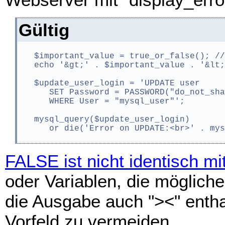
Gültig
   $important_value = true_or_false(); //
   echo '&gt;' . $important_value . '&lt;
   $update_user_login = 'UPDATE user

      SET Password = PASSWORD("do_not_sha
      WHERE User = "mysql_user"';

   mysql_query($update_user_login)

      or die('Error on UPDATE:<br>' . mys
FALSE ist nicht identisch mi
oder Variablen, die mögliche
die Ausgabe auch "><" enth
Vorfeld zu vermeiden.